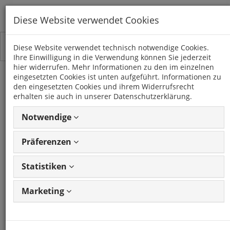
Diese Website verwendet Cookies
Toggle
Kategorien
Diese Website verwendet technisch notwendige Cookies.
navigation
Ihre Einwilligung in die Verwendung können Sie jederzeit
hier widerrufen. Mehr Informationen zu den im einzelnen
eingesetzten Cookies ist unten aufgeführt. Informationen zu
INFODAPTER
den eingesetzten Cookies und ihrem Widerrufsrecht
erhalten sie auch in unserer Datenschutzerklärung.
30 Artikel
Notwendige
Präferenzen
Artikel
1 - 24 von 30
Ansicht
Artikeln
ändern
Statistiken
Marketing
1
2