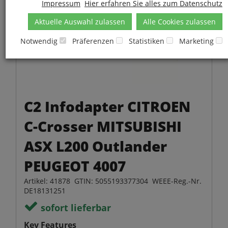
Impressum
Hier erfahren Sie alles zum Datenschutz
Aktuelle Auswahl zulassen
Alle Cookies zulassen
Notwendig
Präferenzen
Statistiken
Marketing
C2 Infodapter CITROEN
C-Crosser MITSUBISHI
ASX L200 Outlander
PEUGEOT 4007
Artikel: 41878 GTIN: 5055193377304 WEEE-Reg.-Nr.
DE18131251
sofort lieferbar
Key Features