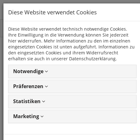
Diese Website verwendet Cookies
Toggle
Kategorien
Diese Website verwendet technisch notwendige Cookies.
navigation
Ihre Einwilligung in die Verwendung können Sie jederzeit
hier widerrufen. Mehr Informationen zu den im einzelnen
eingesetzten Cookies ist unten aufgeführt. Informationen zu
Aderendhülse für Kabel
den eingesetzten Cookies und ihrem Widerrufsrecht
erhalten sie auch in unserer Datenschutzerklärung.
50qmm - 10er Set
Notwendige
Artikel: 40885
GTIN: 4250287893451
Frage
zum Produkt stellen
Präferenzen
CHP
Statistiken
Artikel: 40885
Marketing