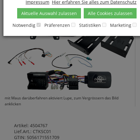
Impressum
Hier erfahren Sie alles zum Datenschutz
Aktuelle Auswahl zulassen
Alle Cookies zulassen
Notwendig
Präferenzen
Statistiken
Marketing
mit Maus darüberfahren aktiviert Lupe, zum Vergrössern das Bild
anklicken
Artikel: 4504767
Lief.Art.: CTKSC01
GTIN: 5056171551709