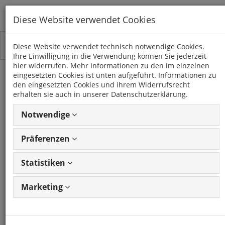
Diese Website verwendet Cookies
Toggle
Kategorien
Diese Website verwendet technisch notwendige Cookies.
navigation
Ihre Einwilligung in die Verwendung können Sie jederzeit
hier widerrufen. Mehr Informationen zu den im einzelnen
eingesetzten Cookies ist unten aufgeführt. Informationen zu
C2 Einbaukit mit
den eingesetzten Cookies und ihrem Widerrufsrecht
erhalten sie auch in unserer Datenschutzerklärung.
Lenkradadapter SCANIA
Notwendige
NextGen ab 2016
Präferenzen
Artikel: 4504767
GTIN: 5056171551709
Frage zum Produkt stellen
Statistiken
CONNECTS2
Marketing
Artikel: 4504767