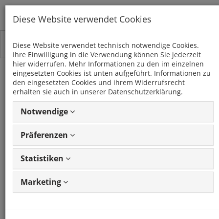
Diese Website verwendet Cookies
Toggle
Kategorien
Diese Website verwendet technisch notwendige Cookies.
navigation
Ihre Einwilligung in die Verwendung können Sie jederzeit
hier widerrufen. Mehr Informationen zu den im einzelnen
eingesetzten Cookies ist unten aufgeführt. Informationen zu
H3
den eingesetzten Cookies und ihrem Widerrufsrecht
(2005 - 2010)
erhalten sie auch in unserer Datenschutzerklärung.
Notwendige
11 Artikel
Präferenzen
Statistiken
Artikel
1 - 11 von 11
Ansicht
Artikeln
ändern
Marketing