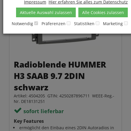
Impressum
Hier erfahren Sie alles zum Datenschutz
Aktuelle Auswahl zulassen
Alle Cookies zulassen
Notwendig
Präferenzen
Statistiken
Marketing
Radioblende HUMMER
H3 SAAB 9.7 2DIN
schwarz
Artikel: 4504205 GTIN: 4250287896711 WEEE-Reg.-
Nr. DE18131251
sofort lieferbar
Key Features
ermöglicht den Einbau eines 2DIN Autoradios in