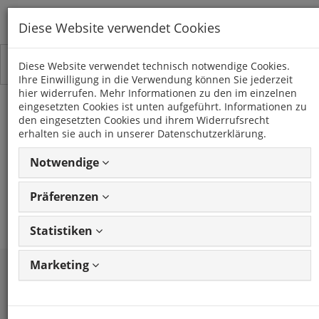
Diese Website verwendet Cookies
Toggle
Kategorien
Diese Website verwendet technisch notwendige Cookies.
navigation
Ihre Einwilligung in die Verwendung können Sie jederzeit
hier widerrufen. Mehr Informationen zu den im einzelnen
TIIDA (C11)
eingesetzten Cookies ist unten aufgeführt. Informationen zu
den eingesetzten Cookies und ihrem Widerrufsrecht
(2004 - 2011)
erhalten sie auch in unserer Datenschutzerklärung.
Notwendige
1 Artikel
Präferenzen
Statistiken
Marketing
Wir sind für Sie da!
TECHSUPPORT per Telefon, Email oder