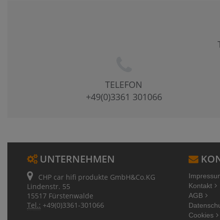
TELEFON
+49(0)3361 301066
UNTERNEHMEN
KON
Impressu
CHP car hifi produkte GmbH&Co.KG
Lindenstr. 55
Kontakt
15517 Fürstenwalde
AGB
Tel.:
+49(0)3361-301066
Datensch
Cookies