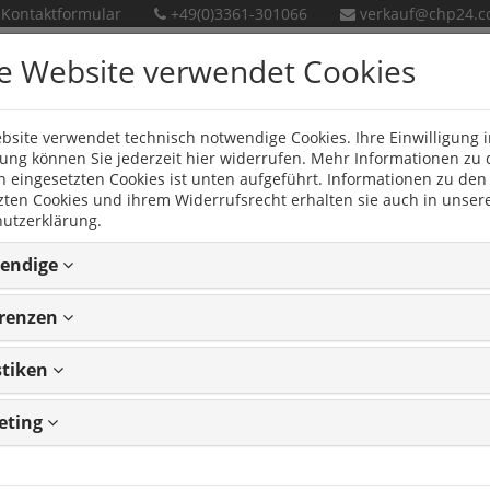
Kontaktformular
+49(0)3361-301066
verkauf@chp24.
e Website verwendet Cookies
bsite verwendet technisch notwendige Cookies. Ihre Einwilligung i
en
Neue Produkte
ng können Sie jederzeit hier widerrufen. Mehr Informationen zu
n eingesetzten Cookies ist unten aufgeführt. Informationen zu den
zten Cookies und ihrem Widerrufsrecht erhalten sie auch in unser
07)
utzerklärung.
endige
30)
erenzen
7)
stiken
eting