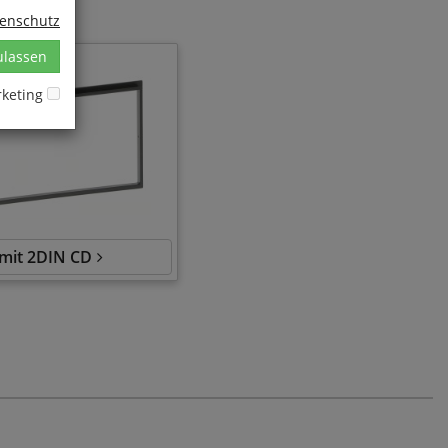
tenschutz
ulassen
keting
mit 2DIN CD