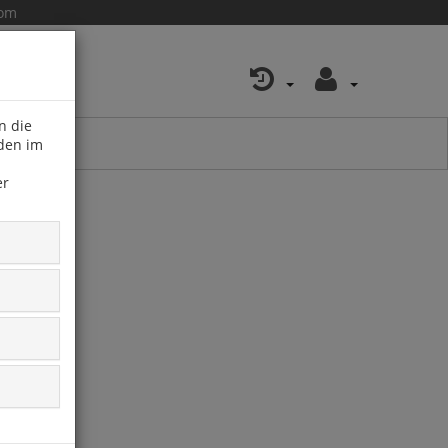
com
n die
 den im
er