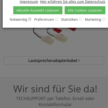
Impressum
Hier erfahren Sie alles zum Datenschutz
Lautsprecherringe
Aktuelle Auswahl zulassen
Alle Cookies zulassen
Notwendig
Präferenzen
Statistiken
Marketing
Lautsprecheradapterkabel
Wir sind für Sie da!
TECHSUPPORT per Telefon, Email oder
Kontaktformular