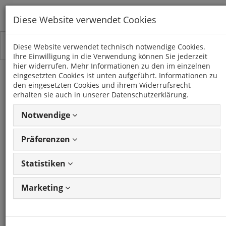
Diese Website verwendet Cookies
Toggle
Kategorien
Diese Website verwendet technisch notwendige Cookies.
navigation
Ihre Einwilligung in die Verwendung können Sie jederzeit
hier widerrufen. Mehr Informationen zu den im einzelnen
eingesetzten Cookies ist unten aufgeführt. Informationen zu
Lautsprechergitter Satz
den eingesetzten Cookies und ihrem Widerrufsrecht
erhalten sie auch in unserer Datenschutzerklärung.
70mm 2-teilig schwarz
Notwendige
Kunststoffring
Präferenzen
Metallgitter
Statistiken
Artikel: 90073
GTIN: 4250287880291
Frage
zum Produkt stellen
Marketing
CHP