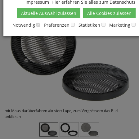
Impressum
Hier erfahren Sie alles zum Datenschutz
Artikel: 90073
Aktuelle Auswahl zulassen
Alle Cookies zulassen
Notwendig
Präferenzen
Statistiken
Marketing
mit Maus darüberfahren aktiviert Lupe, zum Vergrössern das Bild
anklicken