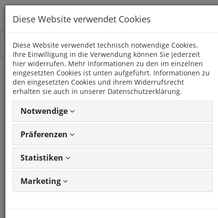
Diese Website verwendet Cookies
Toggle
Kategorien
Diese Website verwendet technisch notwendige Cookies.
navigation
Ihre Einwilligung in die Verwendung können Sie jederzeit
hier widerrufen. Mehr Informationen zu den im einzelnen
eingesetzten Cookies ist unten aufgeführt. Informationen zu
Radioblende SCANIA ab
den eingesetzten Cookies und ihrem Widerrufsrecht
erhalten sie auch in unserer Datenschutzerklärung.
2012 2DIN schwarz
Notwendige
Installer Kit
Präferenzen
Artikel: 4504238
GTIN: 4250287896384
Frage zum Produkt stellen
Statistiken
CHP
Marketing
Artikel: 4504238