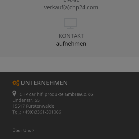
verkauf(a)chp24.com
KONTAKT
aufnehmen
UNTERNEHMEN
CHP car hifi produkte GmbH&Co.KG
Lindenstr. 55
15517 Fürstenwalde
Tel.:
+49(0)3361-301066
Über Uns