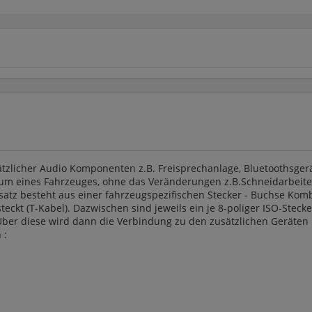
tzlicher Audio Komponenten z.B. Freisprechanlage, Bluetoothsgerät
m eines Fahrzeuges, ohne das Veränderungen z.B.Schneidarbeiten
z besteht aus einer fahrzeugspezifischen Stecker - Buchse Komb
ckt (T-Kabel). Dazwischen sind jeweils ein je 8-poliger ISO-Steck
ber diese wird dann die Verbindung zu den zusätzlichen Geräten h
 :