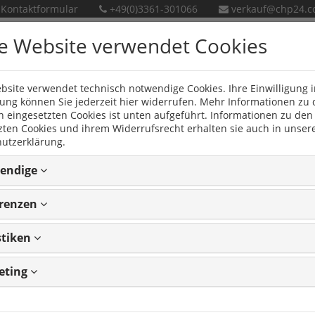
Kontaktformular
+49(0)3361-301066
verkauf@chp24.
e Website verwendet Cookies
bsite verwendet technisch notwendige Cookies. Ihre Einwilligung i
en
Neue Produkte
ng können Sie jederzeit hier widerrufen. Mehr Informationen zu
n eingesetzten Cookies ist unten aufgeführt. Informationen zu den
zten Cookies und ihrem Widerrufsrecht erhalten sie auch in unser
utzerklärung.
endige
sprechadapter INFINITY
erenzen
PEL Movano ab 2014
stiken
46
Frage zum Produkt stellen
eting
Artikel: 40064
GTIN: 4250287840646