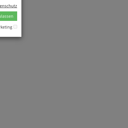
1
tenschutz
ulassen
keting