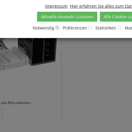
WEEE-Reg.-Nr. DE1813125
Impressum
Hier erfahren Sie alles zum Da
Gewicht: 79 g
Aktuelle Auswahl zulassen
Alle Cookies z
Notwendig
Präferenzen
Statistiken
Mar
das Bild anklicken