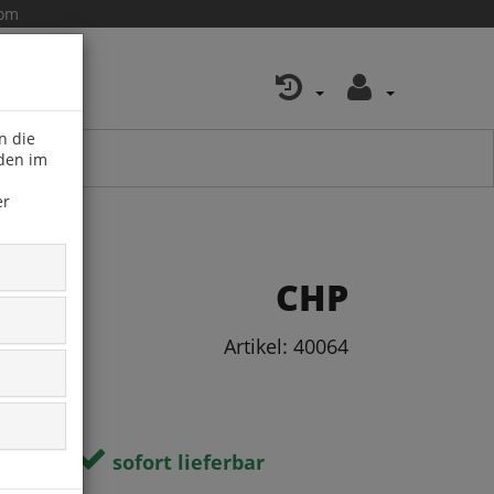
com
n die
 den im
er
CHP
Artikel: 40064
sofort lieferbar