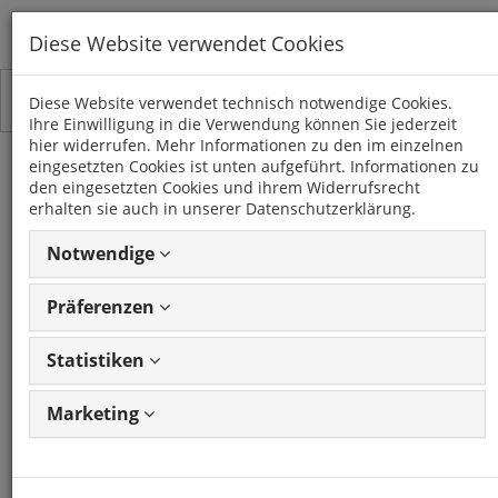
Diese Website verwendet Cookies
Toggle
Kategorien
Diese Website verwendet technisch notwendige Cookies.
navigation
Ihre Einwilligung in die Verwendung können Sie jederzeit
hier widerrufen. Mehr Informationen zu den im einzelnen
eingesetzten Cookies ist unten aufgeführt. Informationen zu
USB/AUX Replacement
den eingesetzten Cookies und ihrem Widerrufsrecht
erhalten sie auch in unserer Datenschutzerklärung.
ALFA FIAT LANCIA
Notwendige
Artikel: 40424
GTIN: 4250287844248
Frage
zum Produkt stellen
Präferenzen
CHP
Statistiken
Artikel: 40424
Marketing