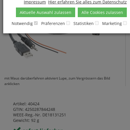
Impressum
Hier erfahren Sie alles zum Datenschutz
Aktuelle Auswahl zulassen
Alle Cookies zulassen
Notwendig
Präferenzen
Statistiken
Marketing
mit Maus darüberfahren aktiviert Lupe, zum Vergrössern das Bild
anklicken
Artikel: 40424
GTIN: 4250287844248
WEEE-Reg.-Nr. DE18131251
Gewicht: 92 g