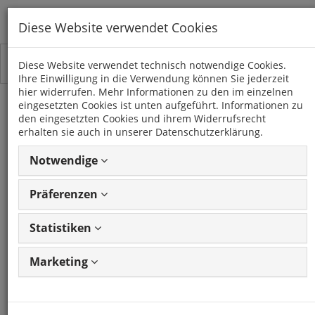
Diese Website verwendet Cookies
Toggle
Kategorien
Diese Website verwendet technisch notwendige Cookies.
navigation
Ihre Einwilligung in die Verwendung können Sie jederzeit
hier widerrufen. Mehr Informationen zu den im einzelnen
eingesetzten Cookies ist unten aufgeführt. Informationen zu
USB AUX Replacement
den eingesetzten Cookies und ihrem Widerrufsrecht
erhalten sie auch in unserer Datenschutzerklärung.
ALFA Giulietta FIAT 500L
Notwendige
Ducato IVECO Daily
Präferenzen
Artikel: 40456
GTIN: 4250287844569
Frage
zum Produkt stellen
Statistiken
CHP
Marketing
Artikel: 40456