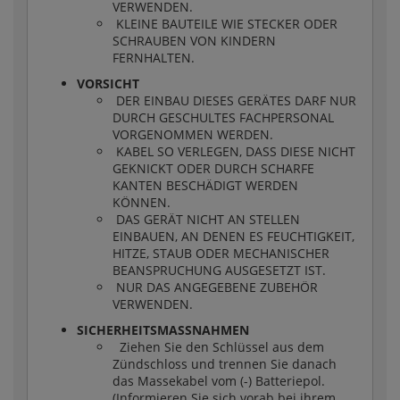
VERWENDEN.
KLEINE BAUTEILE WIE STECKER ODER
SCHRAUBEN VON KINDERN
FERNHALTEN.
VORSICHT
DER EINBAU DIESES GERÄTES DARF NUR
DURCH GESCHULTES FACHPERSONAL
VORGENOMMEN WERDEN.
KABEL SO VERLEGEN, DASS DIESE NICHT
GEKNICKT ODER DURCH SCHARFE
KANTEN BESCHÄDIGT WERDEN
KÖNNEN.
DAS GERÄT NICHT AN STELLEN
EINBAUEN, AN DENEN ES FEUCHTIGKEIT,
HITZE, STAUB ODER MECHANISCHER
BEANSPRUCHUNG AUSGESETZT IST.
NUR DAS ANGEGEBENE ZUBEHÖR
VERWENDEN.
SICHERHEITSMASSNAHMEN
Ziehen Sie den Schlüssel aus dem
Zündschloss und trennen Sie danach
das Massekabel vom (-) Batteriepol.
(Informieren Sie sich vorab bei ihrem