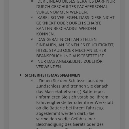
DER EINBAU DIESES GERÄTES DARF NUR
DURCH GESCHULTES FACHPERSONAL
VORGENOMMEN WERDEN.
KABEL SO VERLEGEN, DASS DIESE NICHT
GEKNICKT ODER DURCH SCHARFE
KANTEN BESCHÄDIGT WERDEN
KÖNNEN.
DAS GERÄT NICHT AN STELLEN
EINBAUEN, AN DENEN ES FEUCHTIGKEIT,
HITZE, STAUB ODER MECHANISCHER
BEANSPRUCHUNG AUSGESETZT IST.
NUR DAS ANGEGEBENE ZUBEHÖR
VERWENDEN.
SICHERHEITSMASSNAHMEN
Ziehen Sie den Schlüssel aus dem
Zündschloss und trennen Sie danach
das Massekabel vom (-) Batteriepol.
(Informieren Sie sich vorab bei ihrem
Fahrzeughersteller oder ihrer Werkstatt
ob die Batterie bei ihrem Fahrzeug
abgeklemmt werden darf.) Sie
vermeiden so die Gefahr einer
Beschädigung des Geräts oder des