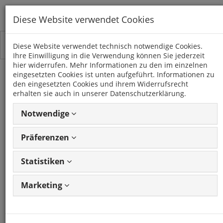
Diese Website verwendet Cookies
Toggle
Kategorien
Diese Website verwendet technisch notwendige Cookies.
navigation
Ihre Einwilligung in die Verwendung können Sie jederzeit
hier widerrufen. Mehr Informationen zu den im einzelnen
eingesetzten Cookies ist unten aufgeführt. Informationen zu
USB Replacement ALFA
den eingesetzten Cookies und ihrem Widerrufsrecht
erhalten sie auch in unserer Datenschutzerklärung.
ROMEO Mito OPEL Adam
Notwendige
Corsa E
Präferenzen
Artikel: 41871
GTIN: 5055193374556
Frage
zum Produkt stellen
Statistiken
CONNECTS2
Marketing
Artikel: 41871