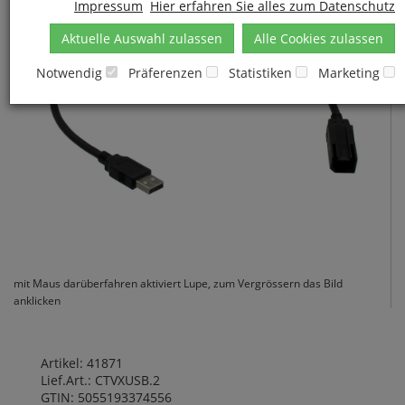
Impressum
Hier erfahren Sie alles zum Datenschutz
Aktuelle Auswahl zulassen
Alle Cookies zulassen
Notwendig
Präferenzen
Statistiken
Marketing
mit Maus darüberfahren aktiviert Lupe, zum Vergrössern das Bild
anklicken
Artikel: 41871
Lief.Art.: CTVXUSB.2
GTIN: 5055193374556