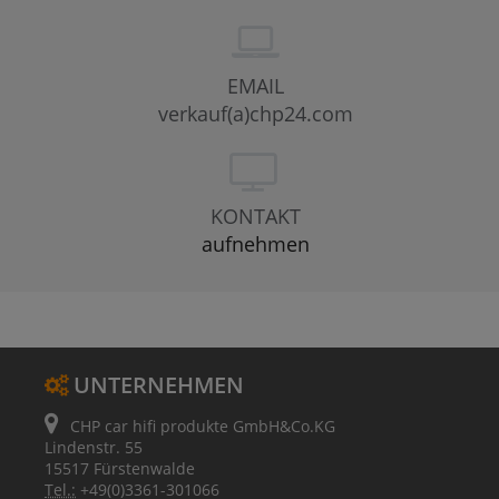
EMAIL
verkauf(a)chp24.com
KONTAKT
aufnehmen
UNTERNEHMEN
CHP car hifi produkte GmbH&Co.KG
Lindenstr. 55
15517 Fürstenwalde
Tel.:
+49(0)3361-301066