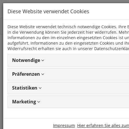
Diese Website verwendet Cookies
Toggle
Kategorien
Diese Website verwendet technisch notwendige Cookies. Ihre E
navigation
in die Verwendung können Sie jederzeit hier widerrufen. Mehr
Informationen zu den im einzelnen eingesetzten Cookies ist u
aufgeführt. Informationen zu den eingesetzten Cookies und i
CHP Lederkleber
Widerrufsrecht erhalten sie auch in unserer Datenschutzerklä
wärmeaktivierbar 600ml
Notwendige
Artikel: 11011
GTIN: 4250287811110
Frage
Präferenzen
zum Produkt stellen
Statistiken
CHP
Marketing
Artikel: 11011
Impressum
Hier erfahren Sie alles z