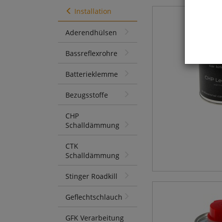
Installation
Aderendhülsen
Bassreflexrohre
Batterieklemme
Bezugsstoffe
CHP
Schalldämmung
CTK
Schalldämmung
Stinger Roadkill
Geflechtschlauch
GFK Verarbeitung