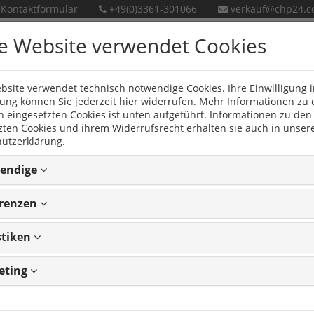
Kontaktformular
+49(0)3361-301066
verkauf@chp24.
e Website verwendet Cookies
bsite verwendet technisch notwendige Cookies. Ihre Einwilligung i
en
Neue Produkte
ng können Sie jederzeit hier widerrufen. Mehr Informationen zu
n eingesetzten Cookies ist unten aufgeführt. Informationen zu den
zten Cookies und ihrem Widerrufsrecht erhalten sie auch in unser
utzerklärung.
endige
FF
erenzen
stiken
eting
2
Artikeln