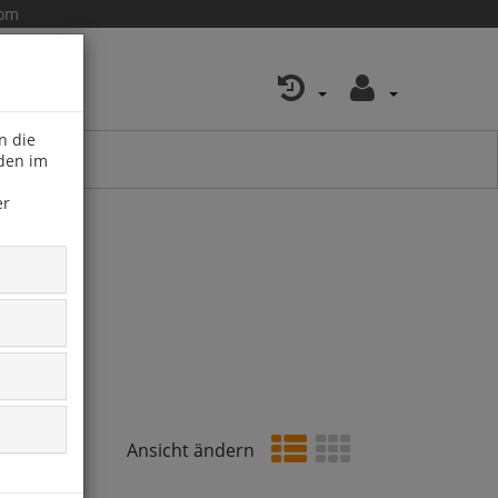
com
n die
 den im
er
Ansicht ändern