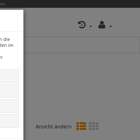
com
n die
 den im
er
Ansicht ändern