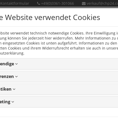
Kontaktformular
+49(0)3361-301066
verkauf@chp24.
e Website verwendet Cookies
bsite verwendet technisch notwendige Cookies. Ihre Einwilligung i
en
Neue Produkte
ng können Sie jederzeit hier widerrufen. Mehr Informationen zu
n eingesetzten Cookies ist unten aufgeführt. Informationen zu den
zten Cookies und ihrem Widerrufsrecht erhalten sie auch in unser
utzerklärung.
endige
erenzen
stiken
eting
4
Artikeln