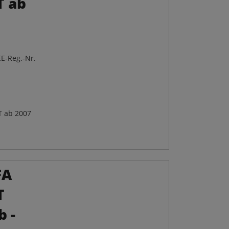
T ab
E-Reg.-Nr.
T ab 2007
FA
T
b -