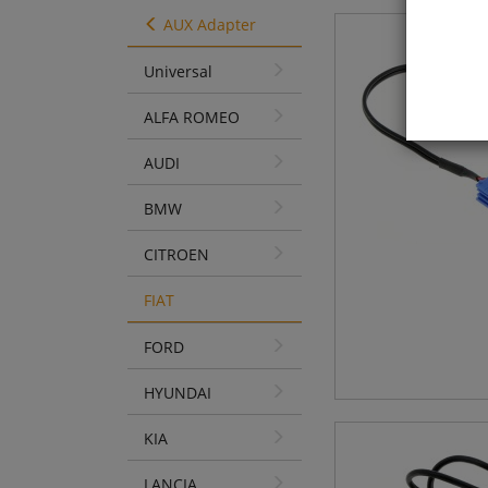
AUX Adapter
Universal
ALFA ROMEO
AUDI
BMW
CITROEN
FIAT
FORD
HYUNDAI
KIA
LANCIA