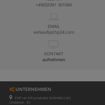
+49(0)3361 301066
EMAIL
verkauf(a)chp24.com
KONTAKT
aufnehmen
UNTERNEHMEN
CHP car hifi produkte GmbH&Co.KG
Lindenstr. 55