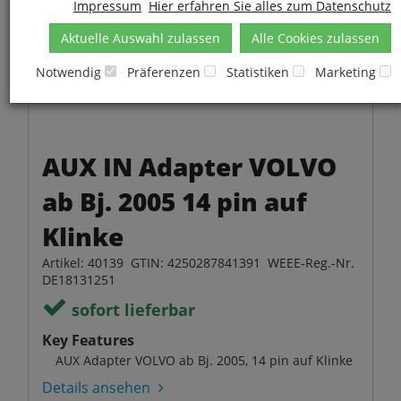
Impressum
Hier erfahren Sie alles zum Datenschutz
Aktuelle Auswahl zulassen
Alle Cookies zulassen
Notwendig
Präferenzen
Statistiken
Marketing
AUX IN Adapter VOLVO
ab Bj. 2005 14 pin auf
Klinke
Artikel: 40139 GTIN: 4250287841391 WEEE-Reg.-Nr.
DE18131251
sofort lieferbar
Key Features
AUX Adapter VOLVO ab Bj. 2005, 14 pin auf Klinke
Details ansehen