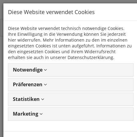
Diese Website verwendet Cookies
Toggle
Kategorien
Diese Website verwendet technisch notwendige Cookies.
navigation
Ihre Einwilligung in die Verwendung können Sie jederzeit
hier widerrufen. Mehr Informationen zu den im einzelnen
eingesetzten Cookies ist unten aufgeführt. Informationen zu
VOLVO
den eingesetzten Cookies und ihrem Widerrufsrecht
erhalten sie auch in unserer Datenschutzerklärung.
2 Artikel
Notwendige
Präferenzen
Artikel
1 - 2 von 2
Ansicht
Artikeln
ändern
Statistiken
Marketing