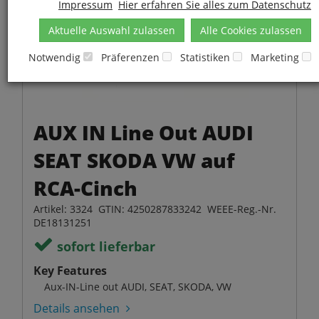
Impressum
Hier erfahren Sie alles zum Datenschutz
Aktuelle Auswahl zulassen
Alle Cookies zulassen
Notwendig
Präferenzen
Statistiken
Marketing
AUX IN Line Out AUDI
SEAT SKODA VW auf
RCA-Cinch
Artikel: 3324 GTIN: 4250287833242 WEEE-Reg.-Nr.
DE18131251
sofort lieferbar
Key Features
Aux-IN-Line out AUDI, SEAT, SKODA, VW
Details ansehen