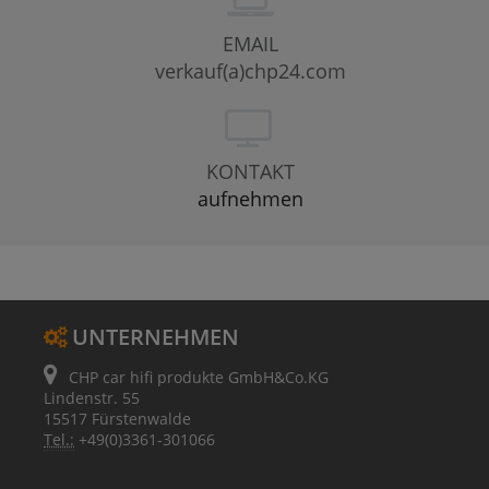
EMAIL
verkauf(a)chp24.com
KONTAKT
aufnehmen
UNTERNEHMEN
CHP car hifi produkte GmbH&Co.KG
Lindenstr. 55
15517 Fürstenwalde
Tel.:
+49(0)3361-301066