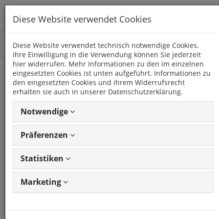
Diese Website verwendet Cookies
Toggle
Kategorien
Diese Website verwendet technisch notwendige Cookies.
navigation
Ihre Einwilligung in die Verwendung können Sie jederzeit
hier widerrufen. Mehr Informationen zu den im einzelnen
eingesetzten Cookies ist unten aufgeführt. Informationen zu
SEAT
den eingesetzten Cookies und ihrem Widerrufsrecht
erhalten sie auch in unserer Datenschutzerklärung.
5 Artikel
Notwendige
Präferenzen
Artikel
1 - 5 von 5
Ansicht
Artikeln
ändern
Statistiken
Marketing