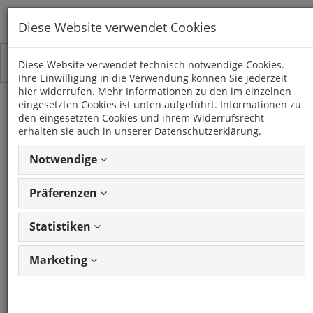
Diese Website verwendet Cookies
Toggle
Kategorien
Diese Website verwendet technisch notwendige Cookies.
navigation
Ihre Einwilligung in die Verwendung können Sie jederzeit
hier widerrufen. Mehr Informationen zu den im einzelnen
eingesetzten Cookies ist unten aufgeführt. Informationen zu
HYUNDAI
den eingesetzten Cookies und ihrem Widerrufsrecht
erhalten sie auch in unserer Datenschutzerklärung.
10 Artikel
Notwendige
Präferenzen
Artikel
1 - 10 von 10
Ansicht
Artikeln
ändern
Statistiken
Marketing