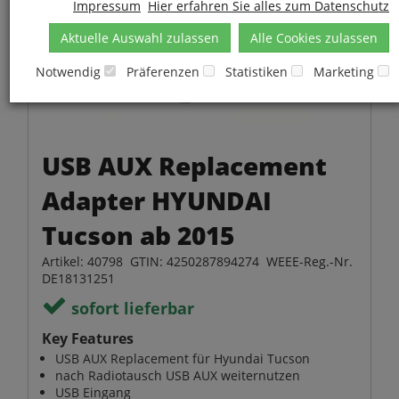
Impressum
Hier erfahren Sie alles zum Datenschutz
Aktuelle Auswahl zulassen
Alle Cookies zulassen
Notwendig
Präferenzen
Statistiken
Marketing
USB AUX Replacement
Adapter HYUNDAI
Tucson ab 2015
Artikel: 40798 GTIN: 4250287894274 WEEE-Reg.-Nr.
DE18131251
sofort lieferbar
Key Features
USB AUX Replacement für Hyundai Tucson
nach Radiotausch USB AUX weiternutzen
USB Eingang