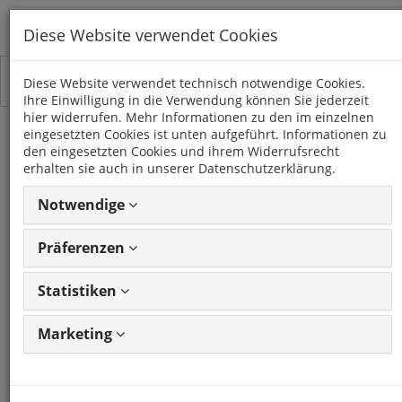
Diese Website verwendet Cookies
Toggle
Kategorien
Diese Website verwendet technisch notwendige Cookies.
navigation
Ihre Einwilligung in die Verwendung können Sie jederzeit
hier widerrufen. Mehr Informationen zu den im einzelnen
eingesetzten Cookies ist unten aufgeführt. Informationen zu
TOYOTA
den eingesetzten Cookies und ihrem Widerrufsrecht
erhalten sie auch in unserer Datenschutzerklärung.
4 Artikel
Notwendige
Präferenzen
Artikel
1 - 4 von 4
Ansicht
Artikeln
ändern
Statistiken
Marketing