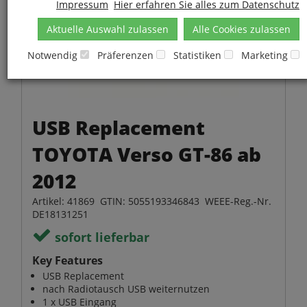
Impressum
Hier erfahren Sie alles zum Datenschutz
Aktuelle Auswahl zulassen
Alle Cookies zulassen
Notwendig
Präferenzen
Statistiken
Marketing
USB Replacement
TOYOTA Verso GT-86 ab
2012
Artikel: 41869 GTIN: 5055193346843 WEEE-Reg.-Nr.
DE18131251
sofort lieferbar
Key Features
USB Replacement
nach Radiotausch USB weiternutzen
1 x USB Eingang