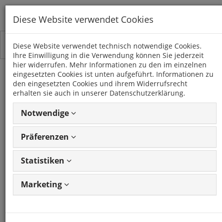
Diese Website verwendet Cookies
Toggle
Kategorien
Diese Website verwendet technisch notwendige Cookies.
navigation
Ihre Einwilligung in die Verwendung können Sie jederzeit
hier widerrufen. Mehr Informationen zu den im einzelnen
eingesetzten Cookies ist unten aufgeführt. Informationen zu
SUZUKI
den eingesetzten Cookies und ihrem Widerrufsrecht
erhalten sie auch in unserer Datenschutzerklärung.
2 Artikel
Notwendige
Präferenzen
Artikel
1 - 2 von 2
Ansicht
Artikeln
ändern
Statistiken
Marketing