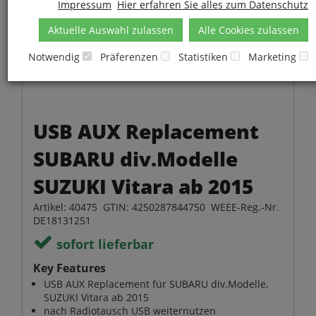
Impressum
Hier erfahren Sie alles zum Datenschutz
Aktuelle Auswahl zulassen
Alle Cookies zulassen
Notwendig
Präferenzen
Statistiken
Marketing
USB AUX Replacement
SUBARU div.Modelle
SUZUKI Vitara ab 2015
Artikel: 40475 GTIN: 4250287844750 WEEE-Reg.-Nr.
DE18131251
sofort lieferbar
Key Features
USB AUX Replacement für SUBARU div.Modelle,
SUZUKI Vitara ab 2015
nach Radiotausch USB weiternutzen