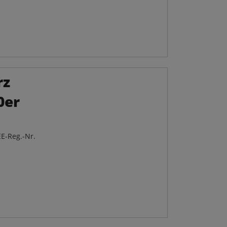
rz
0er
E-Reg.-Nr.