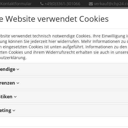
Kontaktformular
+49(0)3361-301066
verkauf@chp24.
e Website verwendet Cookies
bsite verwendet technisch notwendige Cookies. Ihre Einwilligung i
en
Neue Produkte
ng können Sie jederzeit hier widerrufen. Mehr Informationen zu
n eingesetzten Cookies ist unten aufgeführt. Informationen zu den
zten Cookies und ihrem Widerrufsrecht erhalten sie auch in unser
utzerklärung.
endige
NDER
erenzen
stiken
eting
6
Artikeln