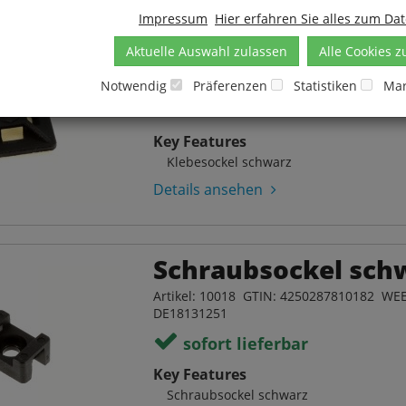
Impressum
Hier erfahren Sie alles zum Da
Klebesockel schwa
Aktuelle Auswahl zulassen
Alle Cookies z
Artikel: 10017 GTIN: 4250287810175 WEE
DE18131251
Notwendig
Präferenzen
Statistiken
Mar
sofort lieferbar
Key Features
Klebesockel schwarz
Details ansehen
Schraubsockel sch
Artikel: 10018 GTIN: 4250287810182 WEE
DE18131251
sofort lieferbar
Key Features
Schraubsockel schwarz