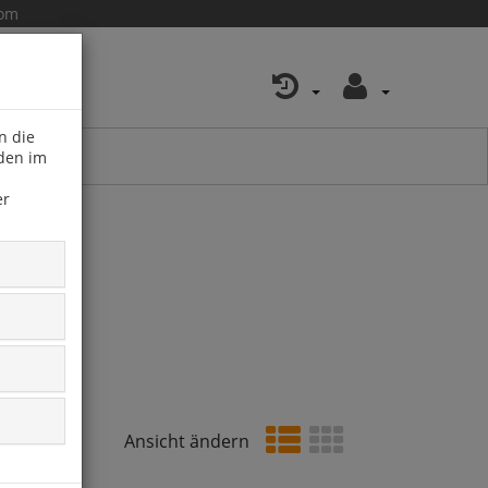
com
n die
 den im
er
Ansicht ändern