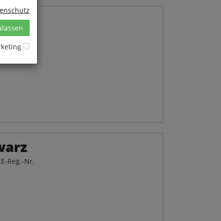
tenschutz
rz
ulassen
E-Reg.-Nr.
keting
warz
E-Reg.-Nr.