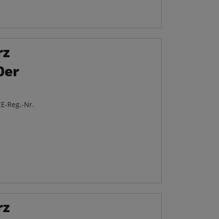
rz
0er
E-Reg.-Nr.
rz