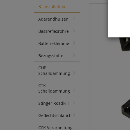
Installation
Aderendhülsen
Bassreflexrohre
Batterieklemme
Bezugsstoffe
CHP
Schalldämmung
CTK
Schalldämmung
Stinger Roadkill
Geflechtschlauch
GFK Verarbeitung