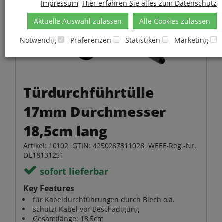
Impressum
Hier erfahren Sie alles zum Datenschutz
Aktuelle Auswahl zulassen
Alle Cookies zulassen
Notwendig
Präferenzen
Statistiken
Marketing
Türdurchführtülle
17mm Durchmesser
18,5cm lang
Artikel: 10102 GTIN: 4250287811028 WEEE-Reg.-Nr.
DE18131251
sofort lieferbar
Key Features
für Kabeldurchführungen durch Blech o.ä.
schützt Kabel vor Beschädigung
Gesamtlänge: 18,5cm