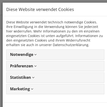
Diese Website verwendet Cookies
Toggle
Kategorien
Diese Website verwendet technisch notwendige Cookies.
navigation
Ihre Einwilligung in die Verwendung können Sie jederzeit
hier widerrufen. Mehr Informationen zu den im einzelnen
eingesetzten Cookies ist unten aufgeführt. Informationen zu
SCHRAUBEN
den eingesetzten Cookies und ihrem Widerrufsrecht
erhalten sie auch in unserer Datenschutzerklärung.
10 Artikel
Notwendige
Präferenzen
Artikel
1 - 10 von 10
Ansicht
Artikeln
ändern
Statistiken
Marketing