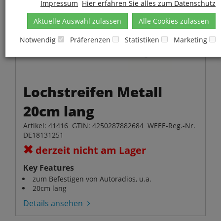
Impressum
Hier erfahren Sie alles zum Datenschutz
Aktuelle Auswahl zulassen
Alle Cookies zulassen
Notwendig
Präferenzen
Statistiken
Marketing
Lochstreifen Metall
20cm lang
Artikel: 41416 GTIN: 4250287882684 WEEE-Reg.-Nr.
DE18131251
derzeit nicht am Lager
Key Features
zum Befestigen von Autoradios, u.a.
20cm lang
Details ansehen