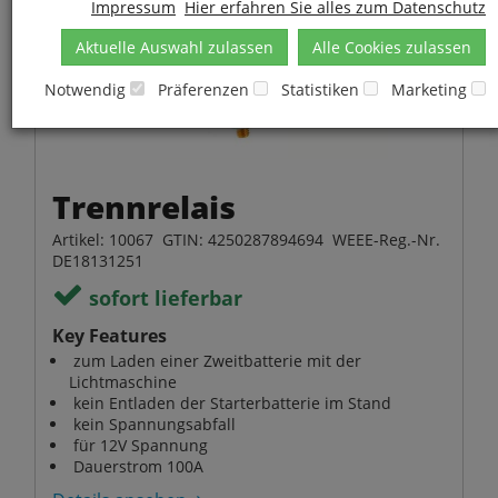
Impressum
Hier erfahren Sie alles zum Datenschutz
Aktuelle Auswahl zulassen
Alle Cookies zulassen
Notwendig
Präferenzen
Statistiken
Marketing
Trennrelais
Artikel: 10067 GTIN: 4250287894694 WEEE-Reg.-Nr.
DE18131251
sofort lieferbar
Key Features
zum Laden einer Zweitbatterie mit der
Lichtmaschine
kein Entladen der Starterbatterie im Stand
kein Spannungsabfall
für 12V Spannung
Dauerstrom 100A