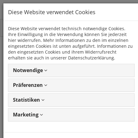
Diese Website verwendet Cookies
Toggle
Kategorien
Diese Website verwendet technisch notwendige Cookies.
navigation
Ihre Einwilligung in die Verwendung können Sie jederzeit
hier widerrufen. Mehr Informationen zu den im einzelnen
eingesetzten Cookies ist unten aufgeführt. Informationen zu
TRENNRELAIS
den eingesetzten Cookies und ihrem Widerrufsrecht
erhalten sie auch in unserer Datenschutzerklärung.
1 Artikel
Notwendige
Präferenzen
Artikel
1 - 1 von 1
Ansicht
Artikeln
ändern
Statistiken
Marketing