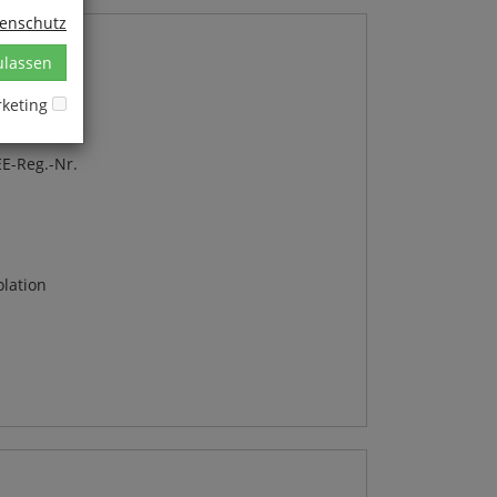
tenschutz
ulassen
keting
E-Reg.-Nr.
lation