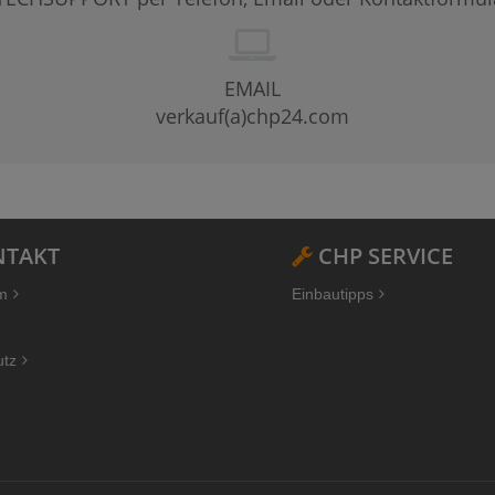
EMAIL
verkauf(a)chp24.com
TAKT
CHP SERVICE
m
Einbautipps
utz