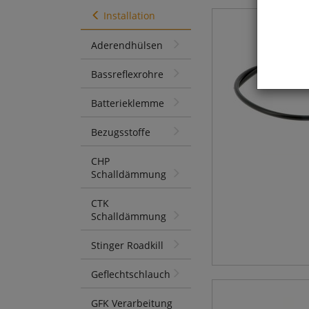
Installation
Aderendhülsen
Bassreflexrohre
Batterieklemme
Bezugsstoffe
CHP
Schalldämmung
CTK
Schalldämmung
Stinger Roadkill
Geflechtschlauch
GFK Verarbeitung