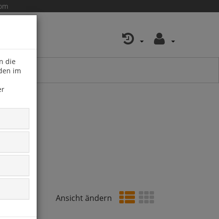
com
n die
 den im
er
Ansicht ändern