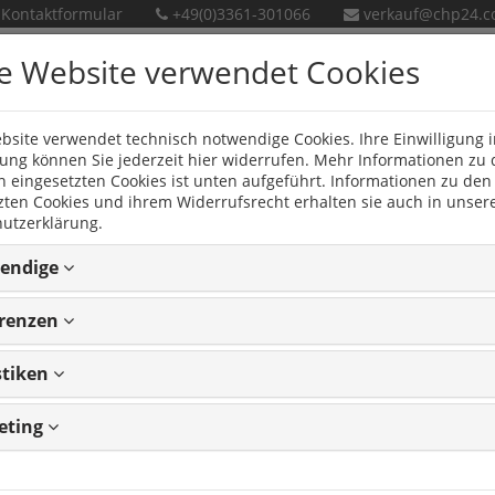
Kontaktformular
+49(0)3361-301066
verkauf@chp24.
e Website verwendet Cookies
bsite verwendet technisch notwendige Cookies. Ihre Einwilligung i
en
Neue Produkte
ng können Sie jederzeit hier widerrufen. Mehr Informationen zu
n eingesetzten Cookies ist unten aufgeführt. Informationen zu den
zten Cookies und ihrem Widerrufsrecht erhalten sie auch in unser
utzerklärung.
endige
PFSCHLAUCH
erenzen
stiken
eting
4
Artikeln