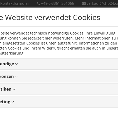
Kontaktformular
+49(0)3361-301066
verkauf@chp24.
e Website verwendet Cookies
bsite verwendet technisch notwendige Cookies. Ihre Einwilligung i
en
Neue Produkte
ng können Sie jederzeit hier widerrufen. Mehr Informationen zu
n eingesetzten Cookies ist unten aufgeführt. Informationen zu den
zten Cookies und ihrem Widerrufsrecht erhalten sie auch in unser
004)
utzerklärung.
endige
(A33)
erenzen
004)
stiken
eting