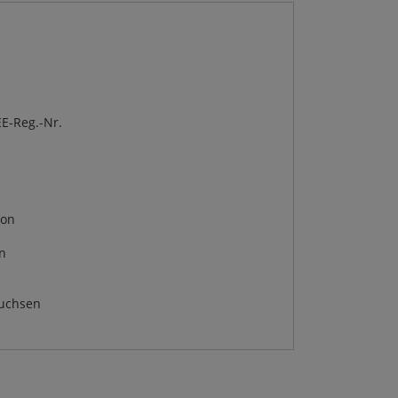
E-Reg.-Nr.
von
en
Buchsen