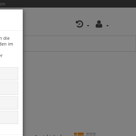
com
n die
 den im
er