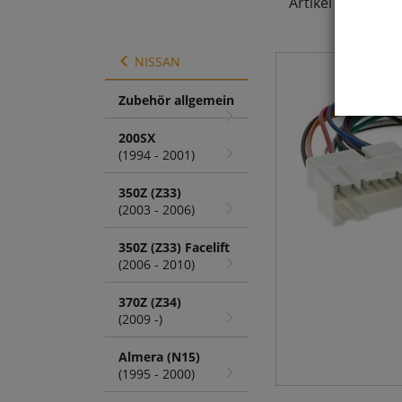
Artikel
1 - 2 von 
NISSAN
Zubehör allgemein
200SX
(1994 - 2001)
350Z (Z33)
(2003 - 2006)
350Z (Z33) Facelift
(2006 - 2010)
370Z (Z34)
(2009 -)
Almera (N15)
(1995 - 2000)