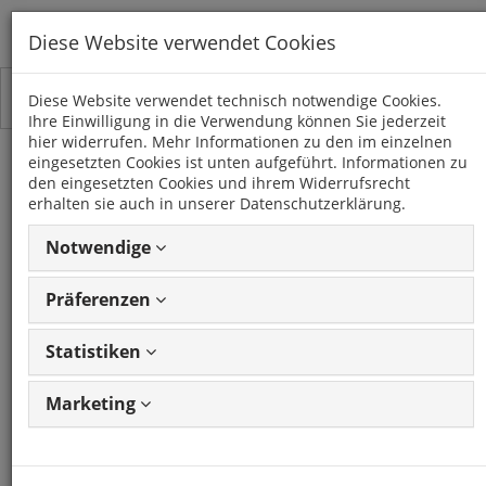
Diese Website verwendet Cookies
Toggle
Kategorien
Diese Website verwendet technisch notwendige Cookies.
navigation
Ihre Einwilligung in die Verwendung können Sie jederzeit
hier widerrufen. Mehr Informationen zu den im einzelnen
eingesetzten Cookies ist unten aufgeführt. Informationen zu
X-TRAIL (T32)
den eingesetzten Cookies und ihrem Widerrufsrecht
(2014 -)
erhalten sie auch in unserer Datenschutzerklärung.
Notwendige
17 Artikel
Präferenzen
Statistiken
Artikel
1 - 17 von 17
Ansicht
Artikeln
ändern
Marketing