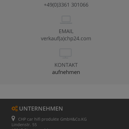
+49(0)3361 301066
EMAIL
verkauf(a)chp24.com
KONTAKT
aufnehmen
UNTERNEHMEN
CHP car hifi produkte GmbH&Co.KG
Lindenstr. 55