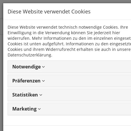
Diese Website verwendet Cookies
Toggle
Kategorien
Diese Website verwendet technisch notwendige Cookies. Ihre
navigation
Einwilligung in die Verwendung können Sie jederzeit hier
widerrufen. Mehr Informationen zu den im einzelnen eingeset
Cookies ist unten aufgeführt. Informationen zu den eingesetzt
NV300
Cookies und ihrem Widerrufsrecht erhalten sie auch in unsere
(2014 -)
Datenschutzerklärung.
Notwendige
16 Artikel
Präferenzen
Statistiken
Artikel
1 - 16 von 16
Ansicht
Artikeln
ändern
Marketing