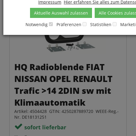
Impressum
Hier erfahren Sie alles zum Datens
Aktuelle Auswahl zulassen
Alle Cookies zulas
Notwendig
Präferenzen
Statistiken
Market
HQ Radioblende FIAT
NISSAN OPEL RENAULT
Trafic >14 2DIN sw mit
Klimaautomatik
Artikel: 4504428 GTIN: 4250287889720 WEEE-Reg.-
Nr. DE18131251
sofort lieferbar