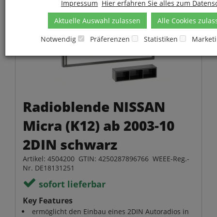
Impressum
Hier erfahren Sie alles zum Datens
Aktuelle Auswahl zulassen
Alle Cookies zulas
Notwendig
Präferenzen
Statistiken
Market
Radioblende NISSAN
Micra (K12) ab 2003-10
2DIN schwarz
Artikel: 4504200 GTIN: 4250287896766 WEEE-Reg.-
Nr. DE18131251
sofort lieferbar
Key Features
ermöglicht den Einbau eines 2DIN Autoradios in