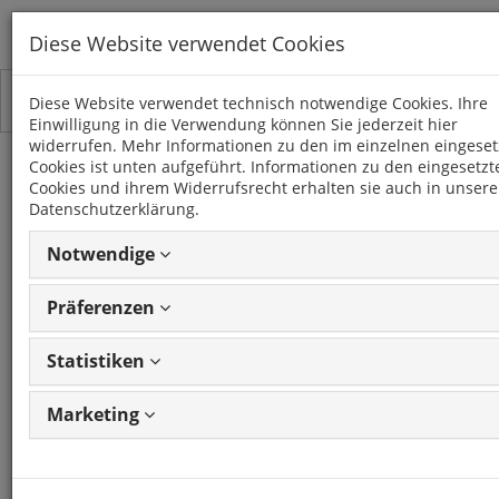
Diese Website verwendet Cookies
Toggle
Kategorien
Diese Website verwendet technisch notwendige Cookies. Ihre
navigation
Einwilligung in die Verwendung können Sie jederzeit hier
widerrufen. Mehr Informationen zu den im einzelnen eingeset
Cookies ist unten aufgeführt. Informationen zu den eingesetzt
MICRA (K12 FACELIFT)
Cookies und ihrem Widerrufsrecht erhalten sie auch in unsere
(2005 - 2010)
Datenschutzerklärung.
Notwendige
10 Artikel
Präferenzen
Statistiken
Artikel
1 - 10 von 10
Ansicht
Artikeln
ändern
Marketing