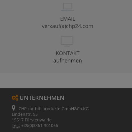
EMAIL
verkauf(a)chp24.com
KONTAKT
aufnehmen
UNTERNEHMEN
CHP car hifi produkte GmbH&Co.KG
Lindenstr. 55
15517 Fürstenwalde
Tel.:
+49(0)3361-301066