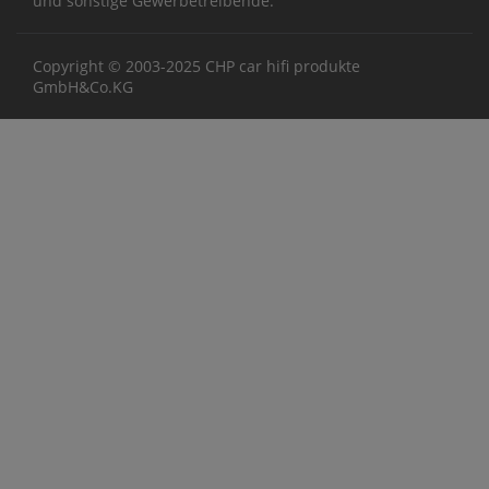
und sonstige Gewerbetreibende.
Copyright © 2003-2025 CHP car hifi produkte
GmbH&Co.KG