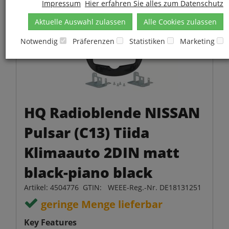
Impressum
Hier erfahren Sie alles zum Datenschutz
Aktuelle Auswahl zulassen
Alle Cookies zulassen
Notwendig
Präferenzen
Statistiken
Marketing
HQ Radioblende NISSAN
Pulsar (C13) Tiida
Klimaauto 2DIN matt
black-piano black
Artikel: 4504776 GTIN: WEEE-Reg.-Nr. DE18131251
geringe Menge lieferbar
Key Features