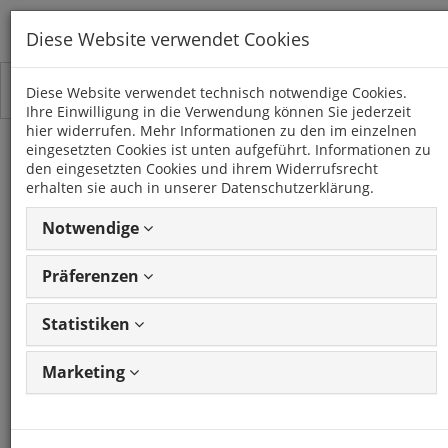
Diese Website verwendet Cookies
Toggle
Kategorien
Diese Website verwendet technisch notwendige Cookies.
navigation
Ihre Einwilligung in die Verwendung können Sie jederzeit
hier widerrufen. Mehr Informationen zu den im einzelnen
eingesetzten Cookies ist unten aufgeführt. Informationen zu
PULSAR (C13)
den eingesetzten Cookies und ihrem Widerrufsrecht
(2014 - 2018)
erhalten sie auch in unserer Datenschutzerklärung.
Notwendige
12 Artikel
Präferenzen
Statistiken
Artikel
1 - 12 von 12
Ansicht
Artikeln
ändern
Marketing