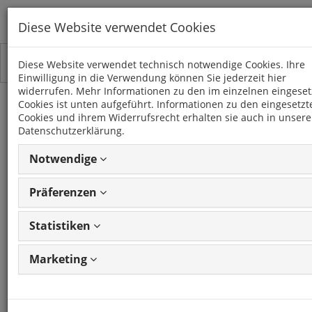
Diese Website verwendet Cookies
Toggle
Kategorien
Diese Website verwendet technisch notwendige Cookies. Ihre
navigation
Einwilligung in die Verwendung können Sie jederzeit hier
widerrufen. Mehr Informationen zu den im einzelnen eingeset
Cookies ist unten aufgeführt. Informationen zu den eingesetzt
PATHFINDER (R51)
Cookies und ihrem Widerrufsrecht erhalten sie auch in unsere
(2005 - 2013)
Datenschutzerklärung.
Notwendige
14 Artikel
Präferenzen
Statistiken
Artikel
1 - 14 von 14
Ansicht
Artikeln
ändern
Marketing