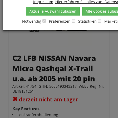
Impressum
Hier erfahren Sie alles zum Datens
Aktuelle Auswahl zulassen
Alle Cookies zulas
Notwendig
Präferenzen
Statistiken
Market
C2 LFB NISSAN Navara
Micra Qashqai X-Trail
u.a. ab 2005 mit 20 pin
Artikel: 41754 GTIN: 5055193343217 WEEE-Reg.-Nr.
DE18131251
derzeit nicht am Lager
Key Features
Lenkradfernbedienung