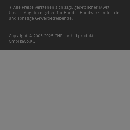
∗ Alle Preise verstehen sich zzgl. gesetzlicher Mwst.!
Unsere Angebote gelten für Handel, Handwerk, Industrie
und sonstige Gewerbetreibende.
Copyright © 2003-2025 CHP car hifi produkte
GmbH&Co.KG