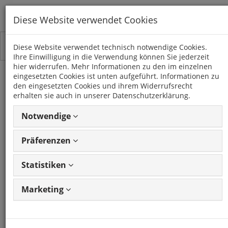
Diese Website verwendet Cookies
Toggle
Kategorien
Diese Website verwendet technisch notwendige Cookies.
navigation
Ihre Einwilligung in die Verwendung können Sie jederzeit
hier widerrufen. Mehr Informationen zu den im einzelnen
eingesetzten Cookies ist unten aufgeführt. Informationen zu
SERENA
den eingesetzten Cookies und ihrem Widerrufsrecht
(1993 - 2001)
erhalten sie auch in unserer Datenschutzerklärung.
Notwendige
2 Artikel
Präferenzen
Statistiken
Artikel
1 - 2 von 2
Ansicht
Artikeln
ändern
Marketing