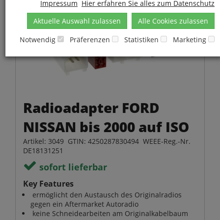
Impressum
Hier erfahren Sie alles zum Datenschutz
Aktuelle Auswahl zulassen
Alle Cookies zulassen
Notwendig
Präferenzen
Statistiken
Marketing
Radioadapter FORD
NISSAN bis 2000 auf ISO
Artikel: 3049 GTIN: 4250287830494 WEEE-Reg.-Nr.
DE18131251
sofort lieferbar
Key Features
ermöglicht den Austausch des Originalradios
gegen ein Aftermarket Autoradio
keine Schneidearbeiten am Originalkabelbaum