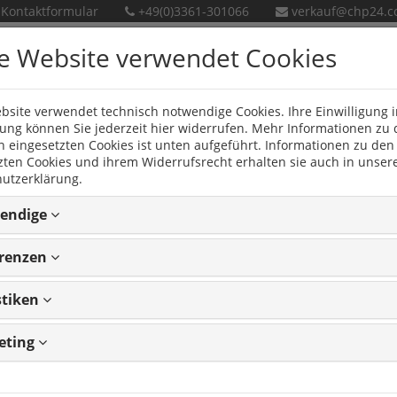
Kontaktformular
+49(0)3361-301066
verkauf@chp24.
e Website verwendet Cookies
bsite verwendet technisch notwendige Cookies. Ihre Einwilligung i
en
Neue Produkte
ng können Sie jederzeit hier widerrufen. Mehr Informationen zu
n eingesetzten Cookies ist unten aufgeführt. Informationen zu den
zten Cookies und ihrem Widerrufsrecht erhalten sie auch in unser
- 2011)
utzerklärung.
endige
AR (X83)
erenzen
011)
stiken
eting