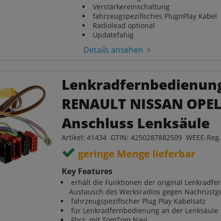
Verstärkereinschaltung
fahrzeugspezifisches PlugnPlay Kabel
Radiolead optional
Updatefahig
Details ansehen
Lenkradfernbedienun
RENAULT NISSAN OPE
Anschluss Lenksäule
Artikel: 41434 GTIN: 4250287882509 WEEE-Reg
geringe Menge lieferbar
Key Features
erhält die Funktionen der original Lenkradf
Austausch des Werksradios gegen Nachrüstg
fahrzeugspezifischer Plug Play Kabelsatz
für Lenkradfernbedienung an der Lenksäule
Fhrz. mit TomTom Navi