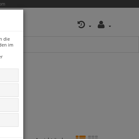
com
n die
 den im
er