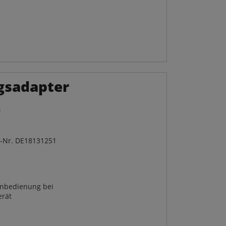
gsadapter
L
.-Nr. DE18131251
ernbedienung bei
erät