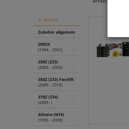
Artikel
1 - 4 von 
NISSAN
Zubehör allgemein
200SX
(1994 - 2001)
350Z (Z33)
(2003 - 2006)
350Z (Z33) Facelift
(2006 - 2010)
370Z (Z34)
(2009 -)
Almera (N15)
(1995 - 2000)