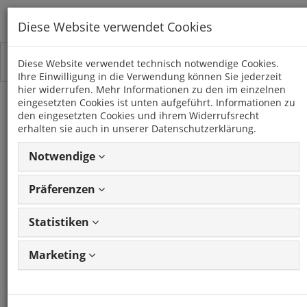
Diese Website verwendet Cookies
Toggle
Kategorien
Diese Website verwendet technisch notwendige Cookies.
navigation
Ihre Einwilligung in die Verwendung können Sie jederzeit
hier widerrufen. Mehr Informationen zu den im einzelnen
eingesetzten Cookies ist unten aufgeführt. Informationen zu
NP300 NAVARA (D231)
den eingesetzten Cookies und ihrem Widerrufsrecht
(2016 -)
erhalten sie auch in unserer Datenschutzerklärung.
Notwendige
15 Artikel
Präferenzen
Statistiken
Artikel
1 - 15 von 15
Ansicht
Artikeln
ändern
Marketing