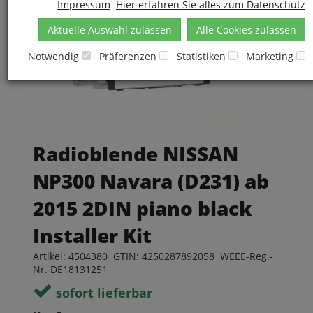
Impressum
Hier erfahren Sie alles zum Datenschutz
Aktuelle Auswahl zulassen
Alle Cookies zulassen
Notwendig
Präferenzen
Statistiken
Marketing
Radioblende NISSAN
NP300 Navara (D231) ab
2015 2DIN piano black
Installer Kit
Artikel: 4504380 GTIN: 4250287892058 WEEE-Reg.-
Nr. DE18131251
sofort lieferbar