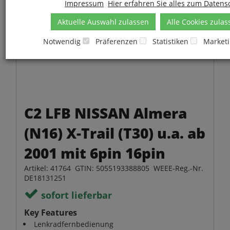
Impressum
Hier erfahren Sie alles zum Datens
Aktuelle Auswahl zulassen
Alle Cookies zulas
Notwendig
Präferenzen
Statistiken
Market
C2 LFB NISSAN Almera
(N16) X-Trail (T30) u.a. ab
2001 mit 6pin 16pin
Artikel: 41764 GTIN: 5055193388805 WEEE-Reg.-Nr.
DE18131251
sofort lieferbar
Key Features
Lenkradfernbedienung