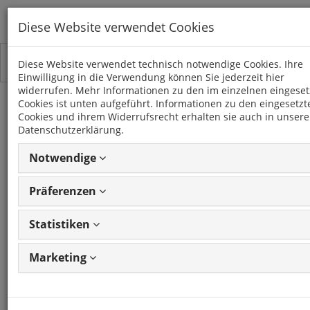
Diese Website verwendet Cookies
Toggle
Kategorien
Diese Website verwendet technisch notwendige Cookies. Ihre
navigation
Einwilligung in die Verwendung können Sie jederzeit hier
widerrufen. Mehr Informationen zu den im einzelnen eingeset
Cookies ist unten aufgeführt. Informationen zu den eingesetzt
TERRANO (R20)
Cookies und ihrem Widerrufsrecht erhalten sie auch in unsere
(1993 - 2007)
Datenschutzerklärung.
Notwendige
6 Artikel
Präferenzen
Statistiken
Artikel
1 - 6 von 6
Ansicht
Artikeln
ändern
Marketing