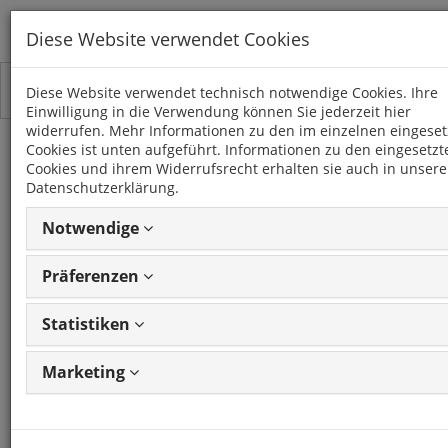
Diese Website verwendet Cookies
Toggle
Kategorien
Diese Website verwendet technisch notwendige Cookies. Ihre
navigation
Einwilligung in die Verwendung können Sie jederzeit hier
widerrufen. Mehr Informationen zu den im einzelnen eingeset
Cookies ist unten aufgeführt. Informationen zu den eingesetzt
JUKE (F15)
Cookies und ihrem Widerrufsrecht erhalten sie auch in unsere
(2010 - 2014)
Datenschutzerklärung.
Notwendige
18 Artikel
Präferenzen
Statistiken
Artikel
1 - 18 von 18
Ansicht
Artikeln
ändern
Marketing