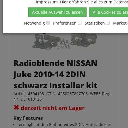
Impressum
Hier erfahren Sie alles zum Datens
Aktuelle Auswahl zulassen
Alle Cookies zulas
Notwendig
Präferenzen
Statistiken
Market
Radioblende NISSAN
Juke 2010-14 2DIN
schwarz Installer kit
Artikel: 4504105 GTIN: 4250287897705 WEEE-Reg.-
Nr. DE18131251
derzeit nicht am Lager
Key Features
ermöglicht den Einbau eines 2DIN Autoradios in